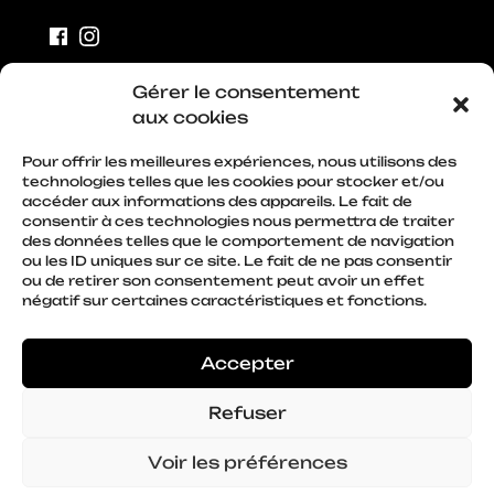
Facebook
Instagram
Gérer le consentement
MARSON, Grand Est,
aux cookies
France
Pour offrir les meilleures expériences, nous utilisons des
technologies telles que les cookies pour stocker et/ou
accéder aux informations des appareils. Le fait de
Uniquement sur rendez vous.
consentir à ces technologies nous permettra de traiter
des données telles que le comportement de navigation
ou les ID uniques sur ce site. Le fait de ne pas consentir
ou de retirer son consentement peut avoir un effet
négatif sur certaines caractéristiques et fonctions.
Accepter
Tous droits réservés ·
Politique de confidentialité
·
Refuser
CGV
·
Mentions légales
Identité visuelle + Design & développement du site
Voir les préférences
:
ÈS.B Studio
Refonte et amélioration du site | Version 2024 :