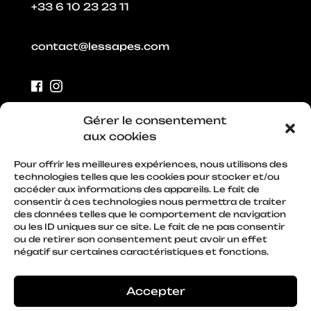
+33 6 10 23 23 11
contact@lessapes.com
Facebook
Instagram
Gérer le consentement
MARSON, Grand Est,
aux cookies
France
Pour offrir les meilleures expériences, nous utilisons des
technologies telles que les cookies pour stocker et/ou
accéder aux informations des appareils. Le fait de
Uniquement sur rendez vous.
consentir à ces technologies nous permettra de traiter
des données telles que le comportement de navigation
ou les ID uniques sur ce site. Le fait de ne pas consentir
ou de retirer son consentement peut avoir un effet
négatif sur certaines caractéristiques et fonctions.
Accepter
Tous droits réservés ·
Politique de confidentialité
·